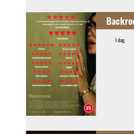
Backro
I dag