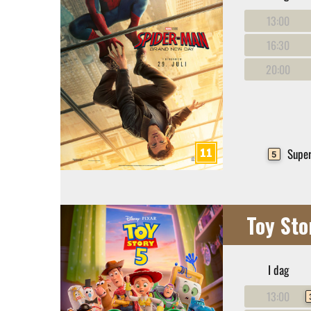
13:00
16:30
20:00
Super
5
Toy Sto
I dag
13:00