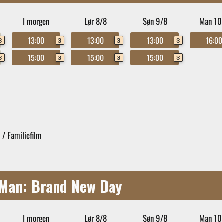
I morgen
Lør 8/8
Søn 9/8
Man 10
13:00
13:00
13:00
16:0
3
3
3
3
15:00
15:00
15:00
3
3
3
3
 / Familiefilm
-Man: Brand New Day
I morgen
Lør 8/8
Søn 9/8
Man 10