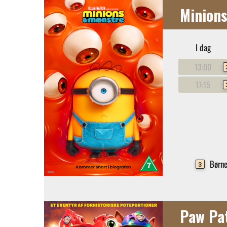
Minion
I dag
13:00
17:15
Børne
3
Paw Pat