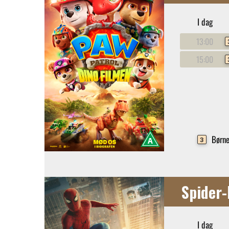
I dag
13:00
15:00
Børne
3
Spider
I dag