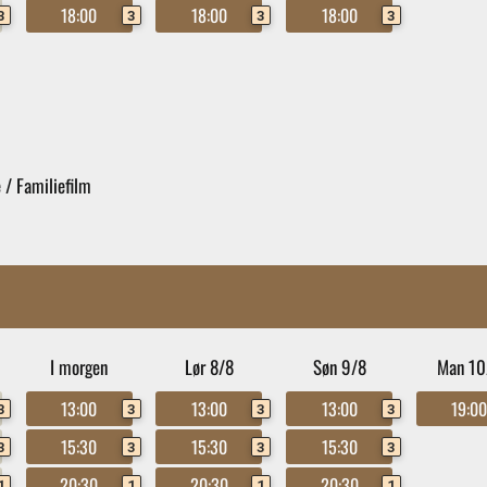
18:00
18:00
18:00
3
3
3
3
 / Familiefilm
I morgen
Lør 8/8
Søn 9/8
Man 10
13:00
13:00
13:00
19:0
3
3
3
3
15:30
15:30
15:30
3
3
3
3
20:30
20:30
20:30
1
1
1
1