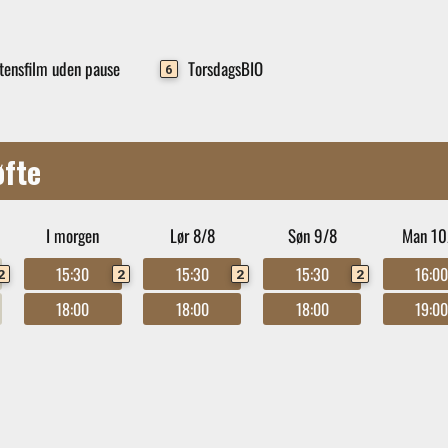
tensfilm uden pause
TorsdagsBIO
6
øfte
I morgen
Lør 8/8
Søn 9/8
Man 10
15:30
15:30
15:30
16:0
2
2
2
2
18:00
18:00
18:00
19:0