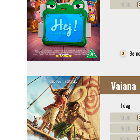
18:00
Børne
3
Vaiana
I dag
13:00
15:30
20:30