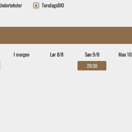
ndertekster
TorsdagsBIO
6
l
I morgen
Lør 8/8
Søn 9/8
Man 10
20:30