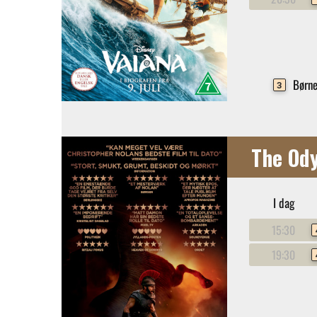
Børne
3
The Od
I dag
15:30
19:30