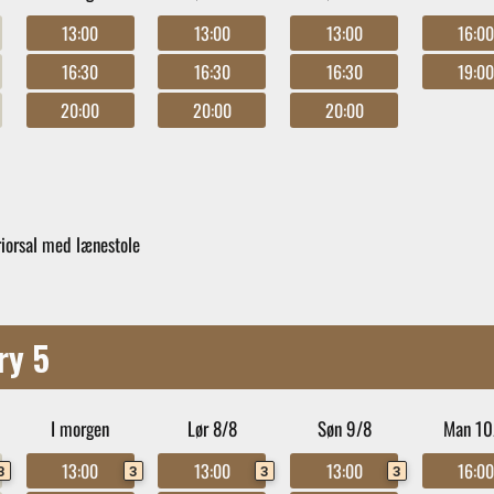
13:00
13:00
13:00
16:0
16:30
16:30
16:30
19:0
20:00
20:00
20:00
iorsal med lænestole
ry 5
I morgen
Lør 8/8
Søn 9/8
Man 10
13:00
13:00
13:00
16:0
3
3
3
3