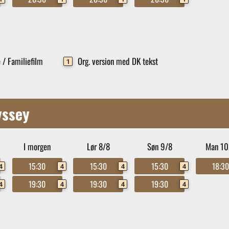
 / Familiefilm
Org. version med DK tekst
1
yssey
I morgen
Lør 8/8
Søn 9/8
Man 10
15:30
15:30
15:30
18:3
4
4
4
4
19:30
19:30
19:30
4
4
4
4