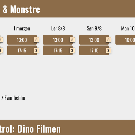
s & Monstre
I morgen
Lør 8/8
Søn 9/8
Man 10
13:00
13:00
13:00
16:0
3
3
3
3
17:15
17:15
17:15
3
3
3
3
 / Familiefilm
rol: Dino Filmen