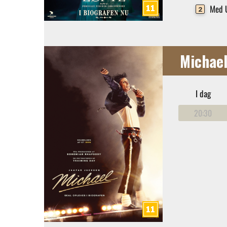
Med U
2
Michae
I dag
20:30