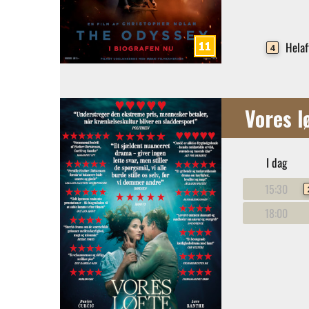
Helaf
4
Vores l
I dag
15:30
18:00