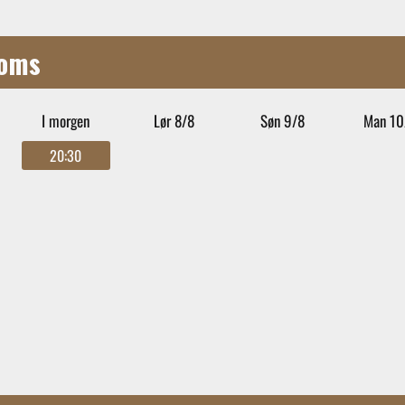
oms
I morgen
Lør 8/8
Søn 9/8
Man 10
20:30