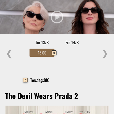
Tor 13/8
Fre 14/8
❮
❯
13:00
6
TorsdagsBIO
6
The Devil Wears Prada 2