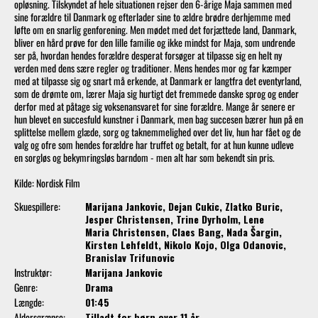
opløsning. Tilskyndet af hele situationen rejser den 6-årige Maja sammen med
sine forældre til Danmark og efterlader sine to ældre brødre derhjemme med
løfte om en snarlig genforening. Men mødet med det forjættede land, Danmark,
bliver en hård prøve for den lille familie og ikke mindst for Maja, som undrende
ser på, hvordan hendes forældre desperat forsøger at tilpasse sig en helt ny
verden med dens sære regler og traditioner. Mens hendes mor og far kæmper
med at tilpasse sig og snart må erkende, at Danmark er langtfra det eventyrland,
som de drømte om, lærer Maja sig hurtigt det fremmede danske sprog og ender
derfor med at påtage sig voksenansvaret for sine forældre. Mange år senere er
hun blevet en succesfuld kunstner i Danmark, men bag succesen bærer hun på en
splittelse mellem glæde, sorg og taknemmelighed over det liv, hun har fået og de
valg og ofre som hendes forældre har truffet og betalt, for at hun kunne udleve
en sorgløs og bekymringsløs barndom - men alt har som bekendt sin pris.
Kilde: Nordisk Film
Skuespillere:
Marijana Jankovic, Dejan Cukic, Zlatko Buric,
Jesper Christensen, Trine Dyrholm, Lene
Maria Christensen, Claes Bang, Nada Šargin,
Kirsten Lehfeldt, Nikolo Kojo, Olga Odanovic,
Branislav Trifunovic
Instruktør:
Marijana Jankovic
Genre:
Drama
Længde:
01:45
Aldersgrænse:
Tilladt for børn over 11 år