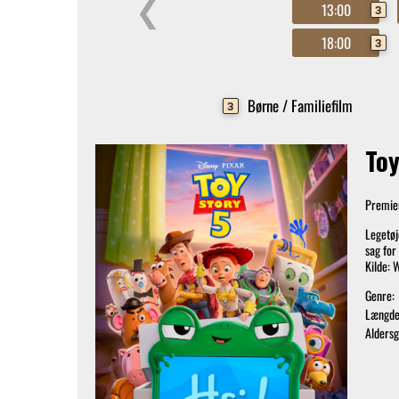
❮
13:00
3
18:00
3
Børne / Familiefilm
3
Toy
Premie
Legetøj
sag for
Kilde: 
Genre:
Længde
Alders