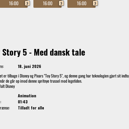
16:00
16:00
16:00
3
3
3
 Story 5 - Med dansk tale
re:
18. juni 2026
et er tilbage i Disney og Pixars "Toy Story 5", og denne gang har teknologien gjort sit indt
 når de går op imod denne spritnye trussel mod legetiden.
Walt Disney
Animation
:
01:43
grænse:
Tilladt for alle