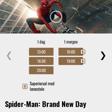
I dag
I morgen
❮
❯
13:00
16:00
5
16:30
19:00
5
20:00
Superiorsal med
5
lænestole
Spider-Man: Brand New Day