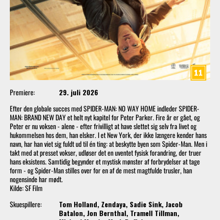
Premiere:
29. juli 2026
Efter den globale succes med SPIDER-MAN: NO WAY HOME indleder SPIDER-
MAN: BRAND NEW DAY et helt nyt kapitel for Peter Parker. Fire år er gået, og
Peter er nu voksen - alene - efter frivilligt at have slettet sig selv fra livet og
hukommelsen hos dem, han elsker. I et New York, der ikke længere kender hans
navn, har han viet sig fuldt ud til én ting: at beskytte byen som Spider-Man. Men i
takt med at presset vokser, udløser det en uventet fysisk forandring, der truer
hans eksistens. Samtidig begynder et mystisk mønster af forbrydelser at tage
form - og Spider-Man stilles over for en af de mest magtfulde trusler, han
nogensinde har mødt.
Kilde: SF Film
Skuespillere:
Tom Holland, Zendaya, Sadie Sink, Jacob
Batalon, Jon Bernthal, Tramell Tillman,