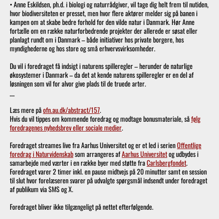
• Anne Eskildsen, ph.d. i biologi og naturrådgiver, vil tage dig helt frem til nutiden,
hvor biodiversiteten er presset, men hvor flere aktører melder sig på banen i
kampen om at skabe bedre forhold for den vilde natur i Danmark. Hør Anne
fortælle om en række naturforbedrende projekter der allerede er søsat eller
planlagt rundt om i Danmark – både initiativer hos private borgere, hos
myndighederne og hos store og små erhvervsvirksomheder.
Du vil i foredraget få indsigt i naturens spilleregler – herunder de naturlige
økosystemer i Danmark – da det at kende naturens spilleregler er en del af
løsningen som vil for alvor give plads til de truede arter.
__
Læs mere på
ofn.au.dk/abstract/157
.
Hvis du vil tippes om kommende foredrag og modtage bonusmateriale, så
følg
foredragenes nyhedsbrev eller sociale medier
.
Foredraget streames live fra Aarhus Universitet og er et led i serien
Offentlige
foredrag i Naturvidenskab
som arrangeres af
Aarhus Universitet
og udbydes i
samarbejde med værter i en række byer med støtte fra
Carlsbergfondet
.
Foredraget varer 2 timer inkl. en pause midtvejs på 20 minutter samt en session
til slut hvor forelæseren svarer på udvalgte spørgsmål indsendt under foredraget
af publikum via SMS og X.
Foredraget bliver ikke tilgængeligt på nettet efterfølgende.