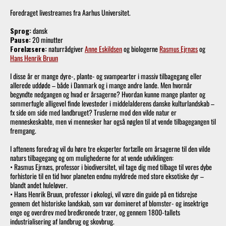
Foredraget livestreames fra Aarhus Universitet.
Sprog:
dansk
Pause:
20 minutter
Forelæsere:
naturrådgiver
Anne Eskildsen
og biologerne
Rasmus Ejrnæs
og
Hans Henrik Bruun
I disse år er mange dyre-, plante- og svampearter i massiv tilbagegang eller
allerede uddøde – både i Danmark og i mange andre lande. Men hvornår
begyndte nedgangen og hvad er årsagerne? Hvordan kunne mange planter og
sommerfugle alligevel finde levesteder i middelalderens danske kulturlandskab –
fx side om side med landbruget? Truslerne mod den vilde natur er
menneskeskabte, men vi mennesker har også nøglen til at vende tilbagegangen til
fremgang.
I aftenens foredrag vil du høre tre eksperter fortælle om årsagerne til den vilde
naturs tilbagegang og om mulighederne for at vende udviklingen:
• Rasmus Ejrnæs, professor i biodiversitet, vil tage dig med tilbage til vores dybe
forhistorie til en tid hvor planeten endnu myldrede med store eksotiske dyr –
blandt andet huleløver.
• Hans Henrik Bruun, professor i økologi, vil være din guide på en tidsrejse
gennem det historiske landskab, som var domineret af blomster- og insektrige
enge og overdrev med bredkronede træer, og gennem 1800-tallets
industrialisering af landbrug og skovbrug.