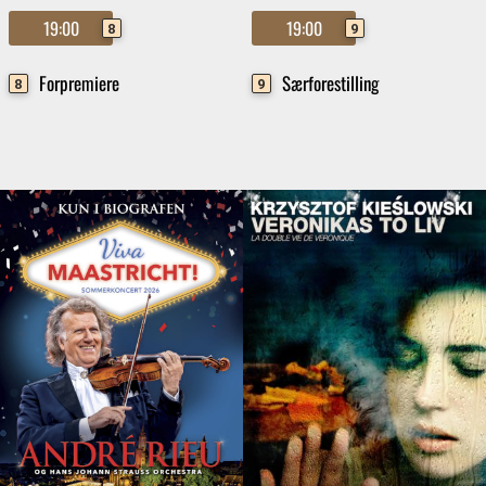
19:00
19:00
8
9
Forpremiere
Særforestilling
8
9