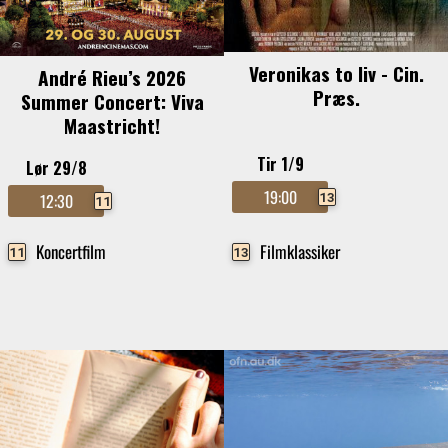
Veronikas to liv - Cin.
André Rieu’s 2026
Præs.
Summer Concert: Viva
Maastricht!
Tir 1/9
Lør 29/8
19:00
13
12:30
11
Koncertfilm
Filmklassiker
11
13