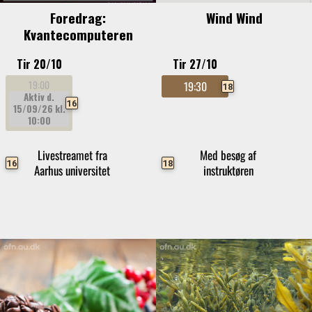
Foredrag:
Wind Wind
Kvantecomputeren
Tir 20/10
Tir 27/10
19:00
19:30
18
Aktiv d.
16
15/09/26
kl.
10:00
Livestreamet fra
Med besøg af
16
18
Aarhus universitet
instruktøren