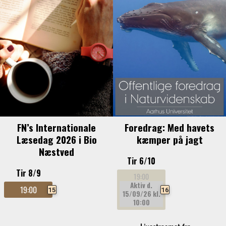
FN’s Internationale
Foredrag: Med havets
Læsedag 2026 i Bio
kæmper på jagt
Næstved
Tir 6/10
Tir 8/9
19:00
Aktiv d.
19:00
16
15
15/09/26
kl.
10:00